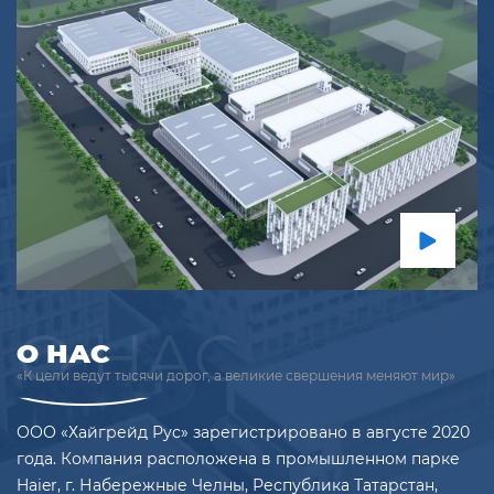
Подробнее
Гальваническое покрытие
Другие
О НАС
О НАС
«К цели ведут тысячи дорог, а великие свершения меняют мир»
ООО «Хайгрейд Рус» зарегистрировано в августе 2020
года. Компания расположена в промышленном парке
Haier, г. Набережные Челны, Республика Татарстан,