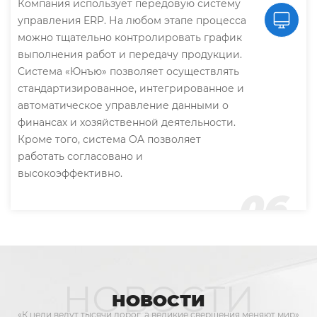
Компания использует передовую систему
управления ERP. На любом этапе процесса
можно тщательно контролировать график
выполнения работ и передачу продукции.
Система «Юнъю» позволяет осуществлять
стандартизированное, интегрированное и
автоматическое управление данными о
финансах и хозяйственной деятельности.
Кроме того, система OA позволяет
работать согласовано и
высокоэффективно.
06
НОВОСТИ
НОВОСТИ
«К цели ведут тысячи дорог, а великие свершения меняют мир»