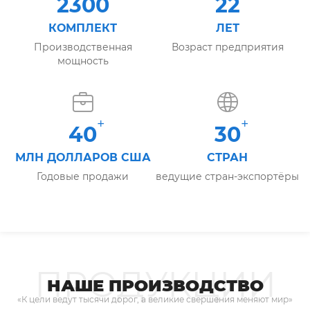
2300
22
КОМПЛЕКТ
ЛЕТ
Производственная
Возраст предприятия
мощность
+
+
40
30
МЛН ДОЛЛАРОВ США
СТРАН
Годовые продажи
ведущие стран-экспортёры
ПРОДУКЦИИ
НАШЕ ПРОИЗВОДСТВО
«К цели ведут тысячи дорог, а великие свершения меняют мир»