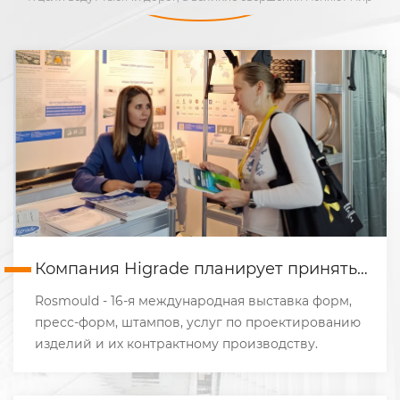
Компания Higrade планирует принять
участие в выставке Rosmould | Rosplast
Rosmould - 16-я международная выставка форм,
2022
пресс-форм, штампов, услуг по проектированию
изделий и их контрактному производству.