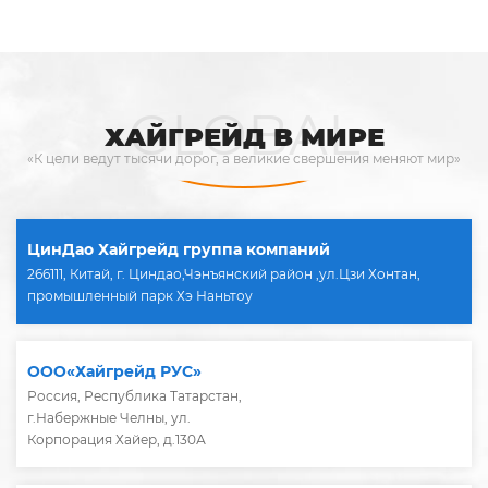
GLOBAL
ХАЙГРЕЙД В МИРЕ
«К цели ведут тысячи дорог, а великие свершения меняют мир»
ЦинДао Хайгрейд группа компаний
266111, Китай, г. Циндао,Чэнъянский район ,ул.Цзи Хонтан,
промышленный парк Хэ Наньтоу
ООО«Хайгрейд РУС»
Россия, Республика Татарстан,
г.Набержные Челны, ул.
Корпорация Хайер, д.130А