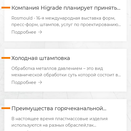
Компания Higrade планирует принять
участие в выставке Rosmould | Rosplast
Rosmould - 16-я международная выставка форм,
2022
пресс-форм, штампов, услуг по проектированию
изделий и их контрактному производству.
Подробнее
Холодная штамповка
Обработка металлов давлением – это вид
механической обработки суть которой состоит в
разделении материала без снятия стружки или
Подробнее
пластической деформации. Одним из способов
обработки материалов под давлением
выступаетхолодная штамповка. Когда с помощью
различного типа штампов осуществляется
Преимущества горячеканальной
холодная пластическая деформация для
системы для пресс-форм
В настоящее время пластмассовые изделия
достижения определенного результата обработки
используются на разных обраслей,так
металла. Данный способ является наиболее