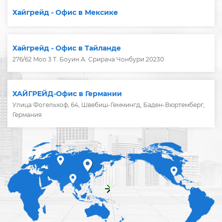
Хайгрейд - Офис в Мексике
Хайгрейд - Офис в Тайланде
276/62 Moo 3 Т. Боуин А. Срирача Чонбури 20230
ХАЙГРЕЙД-Офис в Германии
Улица Фогельхоф, 64, Швебиш-Геммингд, Баден-Вюртемберг,
Германия