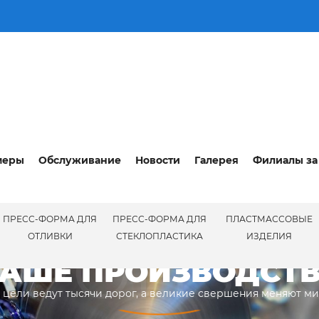
меры
Обслуживание
Новости
Галерея
Филиалы за
ПРЕСС-ФОРМА ДЛЯ
ПРЕСС-ФОРМА ДЛЯ
ПЛАСТМАССОВЫЕ
ПРОИЗВ
ОТЛИВКИ
СТЕКЛОПЛАСТИКА
ИЗДЕЛИЯ
АШЕ ПРОИЗВОДСТ
 цели ведут тысячи дорог, а великие свершения меняют м