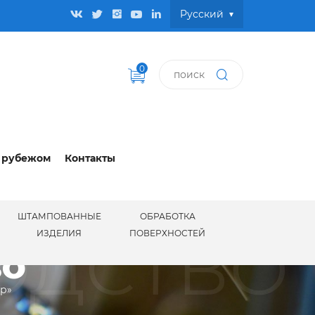
Pусский
0
 рубежом
Контакты
ШТАМПОВАННЫЕ
ОБРАБОТКА
ОДСТВО
ИЗДЕЛИЯ
ПОВЕРХНОСТЕЙ
ВО
ир»