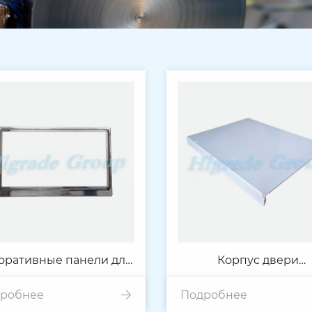
оративные панели для
Корпус двери
робнее
икроволновой печи
Подробнее
холодильника