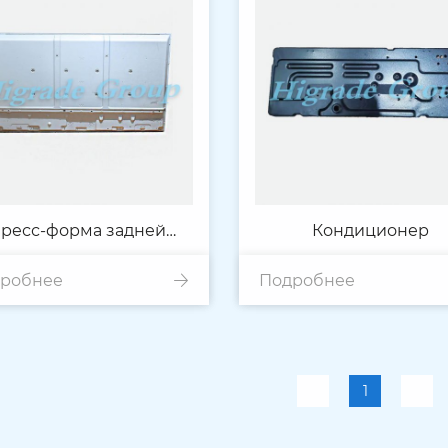
ресс-форма задней
Кондиционер
робнее
нелей для телевизора
Подробнее
1