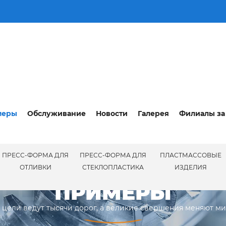
меры
Обслуживание
Новости
Галерея
Филиалы за
ПРЕСС-ФОРМА ДЛЯ
ПРЕСС-ФОРМА ДЛЯ
ПЛАСТМАССОВЫЕ
ПРИМЕР
ОТЛИВКИ
СТЕКЛОПЛАСТИКА
ИЗДЕЛИЯ
ПРИМЕРЫ
 цели ведут тысячи дорог, а великие свершения меняют м