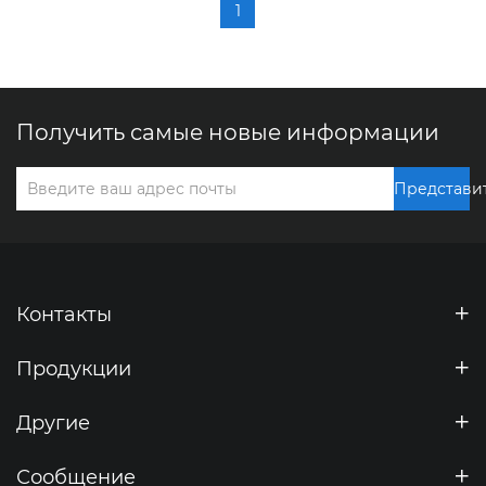
всем процветающего бизнеса и всего
1
наилучшего！
Получить самые новые информации
Представи
Контакты
Продукции
Другие
Сообщение