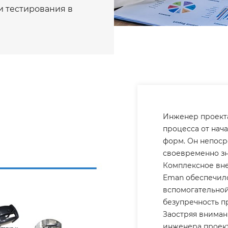
и тестирования в
Инженер проекта
процесса от нач
форм. Он непоср
своевременно зн
Комплексное вн
Eman обеспечил
вспомогательной
безупречность п
Заостряя вниман
инженера проект