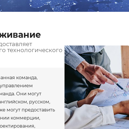
ЛУЖИВАН
СЕРВИС
уживание
доставляет
го технологического
анная команда,
 управлением
манда. Они могут
английском, русском,
же могут предоставить
ении коммерции,
роектирования,