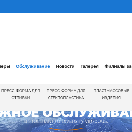
меры
Обслуживание
Новости
Галерея
Филиалы за
ПРЕСС-ФОРМА ДЛЯ
ПРЕСС-ФОРМА ДЛЯ
ПЛАСТМАССОВЫЕ
ЕПРОД
ОТЛИВКИ
СТЕКЛОПЛАСТИКА
ИЗДЕЛИЯ
ЖНОЕ ОБСЛУЖИВАН
BE TOLERANT,TO DIVERSITY VIRTUOUS.