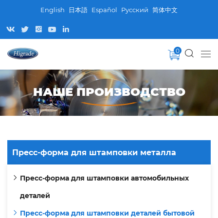
English
日本語
Español
Pусский
简体中文
0
НАШЕ ПРОИЗВОДСТВО
Пресс-форма для штамповки металла
Пресс-форма для штамповки автомобильных
деталей
Пресс-форма для штамповки деталей бытовой