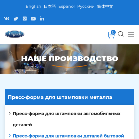
English
日本語
Español
Pусский
简体中文
0
НАШЕ ПРОИЗВОДСТВО
Пресс-форма для штамповки металла
Пресс-форма для штамповки автомобильных
деталей
Пресс-форма для штамповки деталей бытовой