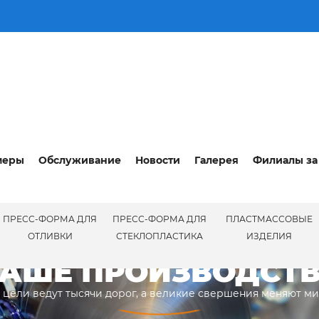
меры
Обслуживание
Новости
Галерея
Филиалы за
ПРЕСС-ФОРМА ДЛЯ
ПРЕСС-ФОРМА ДЛЯ
ПЛАСТМАССОВЫЕ
ПРОИЗВ
ОТЛИВКИ
СТЕКЛОПЛАСТИКА
ИЗДЕЛИЯ
АШЕ ПРОИЗВОДСТ
 цели ведут тысячи дорог, а великие свершения меняют м