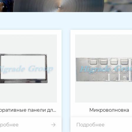
оративные панели для
Микроволновка
робнее
икроволновой печи
Подробнее