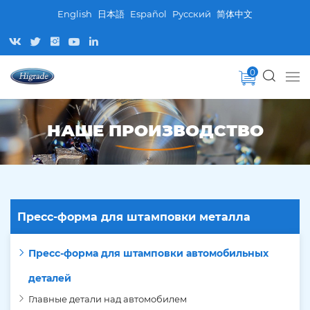
English
日本語
Español
Pусский
简体中文
0
НАШЕ ПРОИЗВОДСТВО
Пресс-форма для штамповки металла
Пресс-форма для штамповки автомобильных
деталей
Главные детали над автомобилем