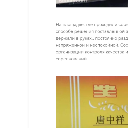
На площадке, где проходили сор
способе решения поставленной з
держали в руках… постоянно разд
напряженной и неспокойной. Со
организации контроля качества 
соревнований.