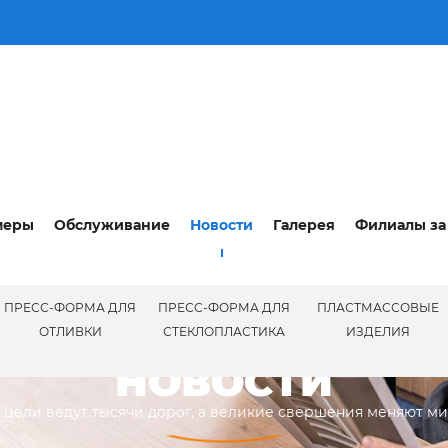
меры
Обслуживание
Новости
Галерея
Филиалы за
ПРЕСС-ФОРМА ДЛЯ
ПРЕСС-ФОРМА ДЛЯ
ПЛАСТМАССОВЫЕ
НОВОСТ
ОТЛИВКИ
СТЕКЛОПЛАСТИКА
ИЗДЕЛИЯ
НОВОСТИ
 цели ведут тысячи дорог, а великие свершения меняют м