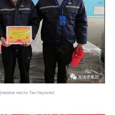
 Тан Чжунсян)