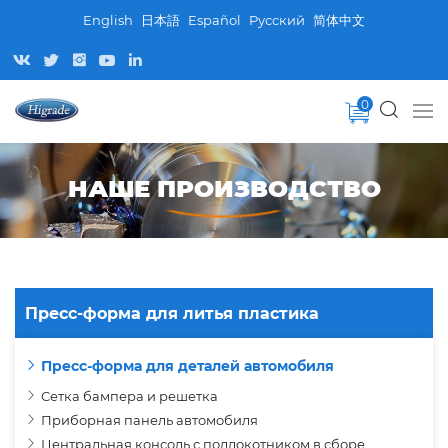
English
日本語
Español
Pусский
简体中文
0
НАШЕ ПРОИЗВОДСТВО
Пресс-форма для литья пластика
Пресс-форма для деталей автомобиля
Сетка бампера и решетка
Приборная панель автомобиля
Центральная консоль с подлокотником в сборе