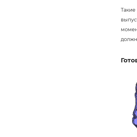
Такие
выпус
момен
должн
Гото