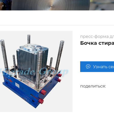
пресс-форма д
Бочка сти
Узнать с
поделиться: