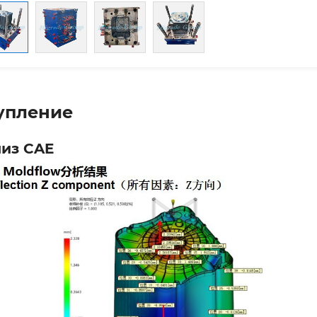
упление
из CAE