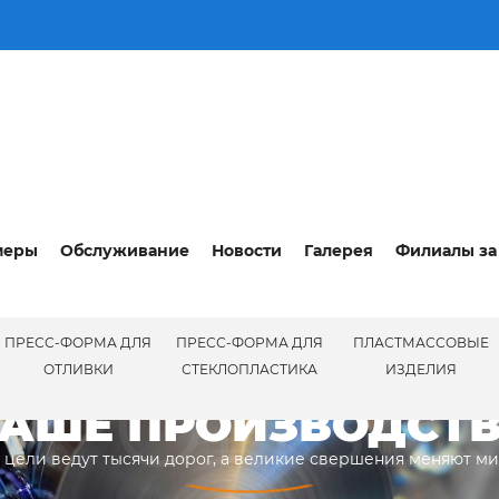
меры
Обслуживание
Новости
Галерея
Филиалы за
ПРЕСС-ФОРМА ДЛЯ
ПРЕСС-ФОРМА ДЛЯ
ПЛАСТМАССОВЫЕ
ПРОИЗВ
ОТЛИВКИ
СТЕКЛОПЛАСТИКА
ИЗДЕЛИЯ
АШЕ ПРОИЗВОДСТ
 цели ведут тысячи дорог, а великие свершения меняют м