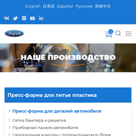
English
日本語
Español
Pусский
简体中文
0
НАШЕ ПРОИЗВОДСТВО
Пресс-форма для литья пластика
Пресс-форма для деталей автомобиля
Сетка бампера и решетка
Приборная панель автомобиля
Центральная консоль с подлокотником в сборе