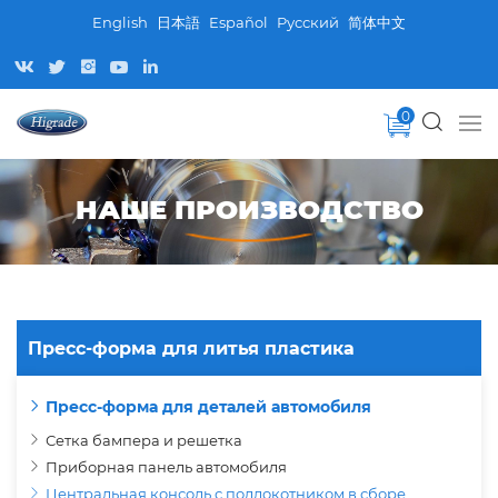
English
日本語
Español
Pусский
简体中文
0
НАШЕ ПРОИЗВОДСТВО
Пресс-форма для литья пластика
Пресс-форма для деталей автомобиля
Сетка бампера и решетка
Приборная панель автомобиля
Центральная консоль с подлокотником в сборе