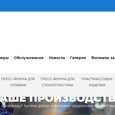
меры
Обслуживание
Новости
Галерея
Филиалы за
ПРЕСС-ФОРМА ДЛЯ
ПРЕСС-ФОРМА ДЛЯ
ПЛАСТМАССОВЫЕ
ПРОИЗВ
ОТЛИВКИ
СТЕКЛОПЛАСТИКА
ИЗДЕЛИЯ
АШЕ ПРОИЗВОДСТ
 цели ведут тысячи дорог, а великие свершения меняют м