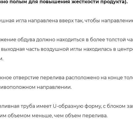
чно полым для повышения жесткости продукта).
душная игла направлена вверх так, чтобы направлени
ожение обдува должно находиться в более толстой ч
 выходная часть воздушной иглы находилась в центр
и.
скное отверстие перелива расположено на конце толс
тивоположном направлении.
еливная труба имеет U-образную форму, с блоком з
им объемом меньше, чем объем перелива.