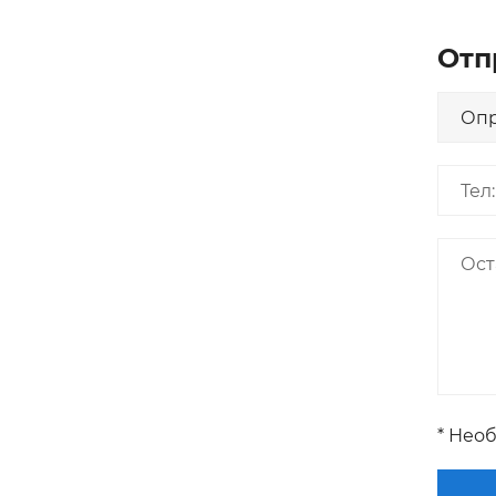
Отп
* Нео