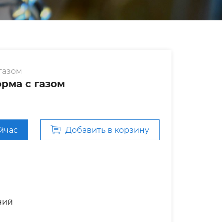
газом
рма с газом
ейчас
Добавить в корзину
ний