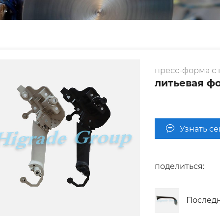
пресс-форма с 
литьевая фо
Узнать с
поделиться:
Послед