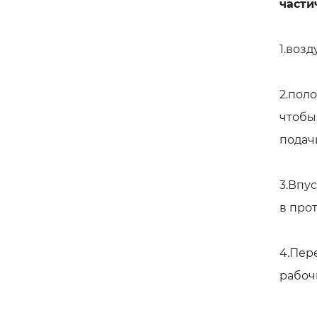
части
1.воз
2.пол
чтобы
подач
3.Впу
в про
4.Пер
рабоч