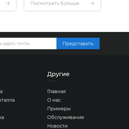
Посмотреть больше
стиральной машины
Посмо
Представить
Другие
а
Главная
еталла
О нас
Примеры
ка
Обслуживание
Новости