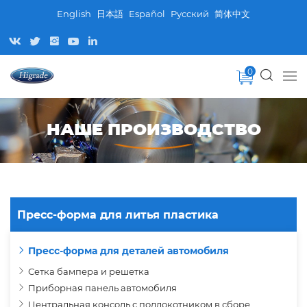
English
日本語
Español
Pусский
简体中文
0
НАШЕ ПРОИЗВОДСТВО
Пресс-форма для литья пластика
Пресс-форма для деталей автомобиля
Сетка бампера и решетка
Приборная панель автомобиля
Центральная консоль с подлокотником в сборе