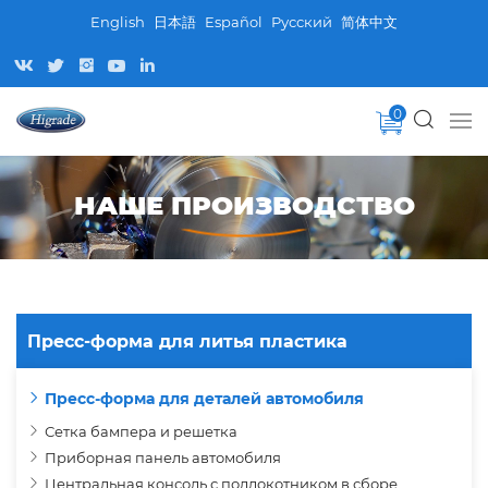
English
日本語
Español
Pусский
简体中文
0
НАШЕ ПРОИЗВОДСТВО
Пресс-форма для литья пластика
Пресс-форма для деталей автомобиля
Сетка бампера и решетка
Приборная панель автомобиля
Центральная консоль с подлокотником в сборе