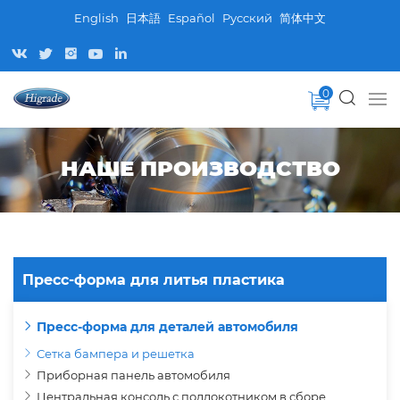
English
日本語
Español
Pусский
简体中文
0
НАШЕ ПРОИЗВОДСТВО
Пресс-форма для литья пластика
Пресс-форма для деталей автомобиля
Сетка бампера и решетка
Приборная панель автомобиля
Центральная консоль с подлокотником в сборе