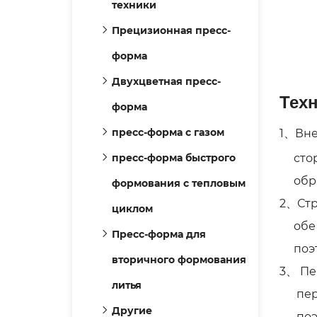
техники
Прецизионная пресс-
форма
Двухцветная пресс-
Тех
форма
1、Вне
пресс-форма с газом
сторо
пресс-форма быстрого
обрат
формования с тепловым
2、Стр
циклом
обе с
Пресс-форма для
поэто
вторичного формования
3、 Пе
литья
перед
Другие
поэто