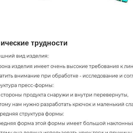
нические трудности
шний вид изделия:
на изделия имеет очень высокие требования к лин
ить внимание при обработке - исследование и согла
уктура пресс-формы:
тороны продукта снаружи и внутри перевернуты,
му нам нужно разработать крючок и маленький сла
редняя структура формы:
няя форма этой формы имеет большой наклонный
му она должна использовать крюк тяги и пружину а