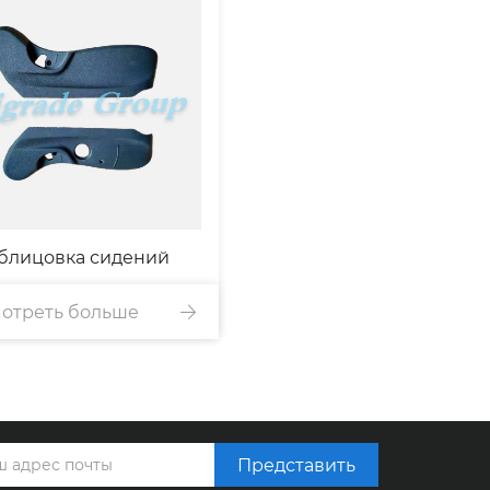
блицовка сидений
отреть больше
Представить