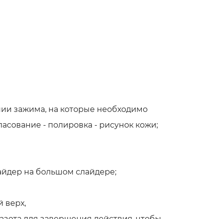
ии зажима, на которые необходимо
сование - полировка - рисунок кожи;
йдер на большом слайдере;
 верх,
зота для завершения действия, чтобы