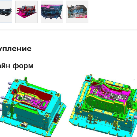
упление
айн форм