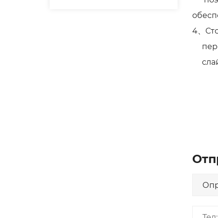
обесп
4、Сто
перед
слайд
Отп