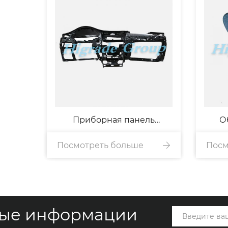
Приборная панель
О
Посмотреть больше
автомобиля
Посм
вые информации