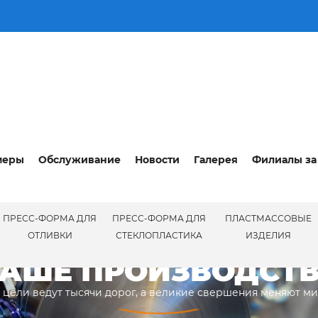
меры
Обслуживание
Новости
Галерея
Филиалы за
ПРЕСС-ФОРМА ДЛЯ
ПРЕСС-ФОРМА ДЛЯ
ПЛАСТМАССОВЫЕ
ПРОИЗВ
ОТЛИВКИ
СТЕКЛОПЛАСТИКА
ИЗДЕЛИЯ
АШЕ ПРОИЗВОДСТ
 цели ведут тысячи дорог, а великие свершения меняют м