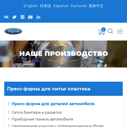
English
日本語
Español
Pусский
简体中文
0
НАШЕ ПРОИЗВОДСТВО
Пресс-форма для литья пластика
Пресс-форма для деталей автомобиля
Сетка бампера и решетка
Приборная панель автомобиля
Центральная консоль с подлокотником в сборе