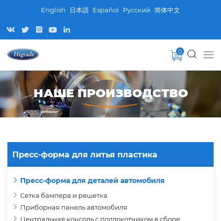
English
日本語
Español
Pусский
简体中文
0
НАШЕ ПРОИЗВОДСТВО
Пресс-форма для литья пластика
Пресс-форма для деталей автомобиля
Сетка бампера и решетка
Приборная панель автомобиля
Центральная консоль с подлокотником в сборе