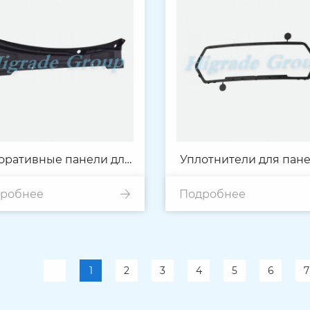
оративные панели для
Уплотнители для пан
робнее
ветрового стекла
Подробнее
1
2
3
4
5
6
7