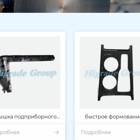
ышка подприборного
быстрое формовани
робнее
отсека
Подробнее
тепловым циклом