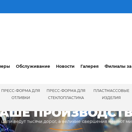
меры
Обслуживание
Новости
Галерея
Филиалы за
ПРЕСС-ФОРМА ДЛЯ
ПРЕСС-ФОРМА ДЛЯ
ПЛАСТМАССОВЫЕ
ПРОИЗВ
ОТЛИВКИ
СТЕКЛОПЛАСТИКА
ИЗДЕЛИЯ
АШЕ ПРОИЗВОДСТ
 цели ведут тысячи дорог, а великие свершения меняют м