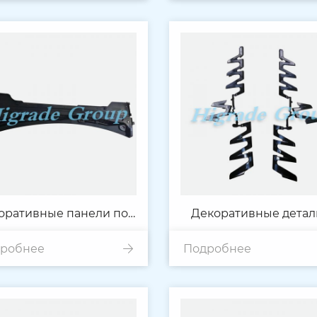
оративные панели под
Декоративные детал
робнее
ветровым стеклом
Подробнее
гальваническим
покрытием