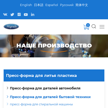
English
日本語
Español
Pусский
简体中文
0
НАШЕ ПРОИЗВОДСТВО
Пресс-форма для литья пластика
Пресс-форма для деталей автомобиля
Пресс-форма для деталей бытовой техники
пресс-форма для стиральной машины