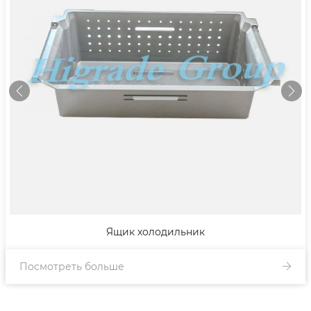
одильник
футляр для очко
Посмотреть больше