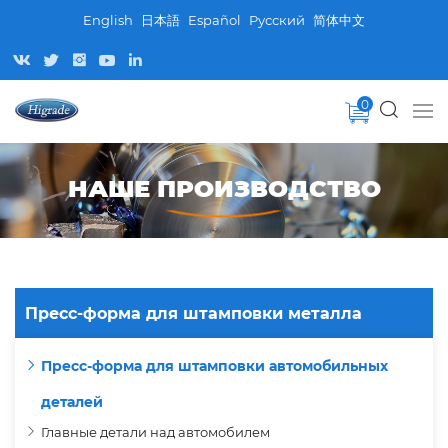
English
日本語
Español
Pусский
简体中文
0
НАШЕ ПРОИЗВОДСТВО
Пресс-форма для штамповки металла
Пресс-форма для штамповки автомобильных
деталей
Главные детали над автомобилем