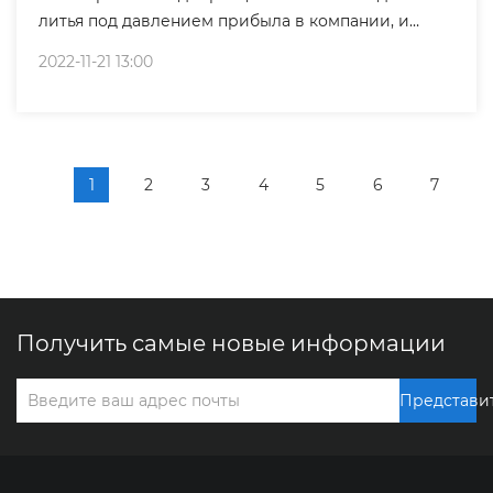
литья под давлением прибыла в компании, и
монтажники завершили пуско-наладочные
2022-11-21 13:00
работы. Приглашаем новых и старых клиентов с
энтузиазмом размещать заказы ! ！！
1
2
3
4
5
6
7
Получить самые новые информации
Представи