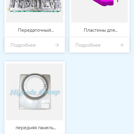
Передаточный
Пластины для
Подробнее
прессовый штамп
Подробнее
подводящего канала
ветрового стекла
передняя панель