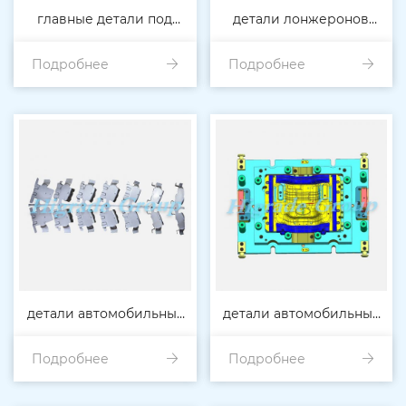
главные детали под
детали лонжеронов
Подробнее
автомобилем
приборных панелей для
Подробнее
автомобиля
детали автомобильных
детали автомобильных
Подробнее
кресел
Подробнее
шасси