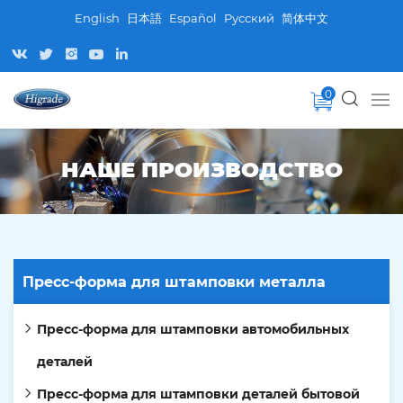
English
日本語
Español
Pусский
简体中文
0
НАШЕ ПРОИЗВОДСТВО
Пресс-форма для штамповки металла
Пресс-форма для штамповки автомобильных
деталей
Пресс-форма для штамповки деталей бытовой