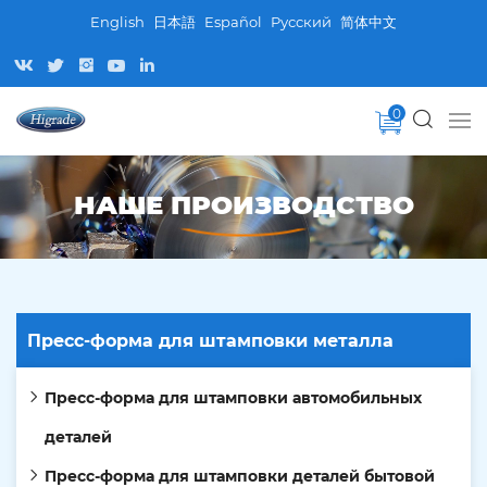
English
日本語
Español
Pусский
简体中文
0
НАШЕ ПРОИЗВОДСТВО
Пресс-форма для штамповки металла
Пресс-форма для штамповки автомобильных
деталей
Пресс-форма для штамповки деталей бытовой